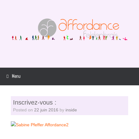
Skip
to
content
Menu
Inscrivez-vous :
Posted on
22 juin 2016
by
inside