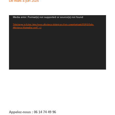
De mars à juin 2026
Lecteur
Media error: Format(s) not supported or source(s) not found
vidéo
Télécharger le fichier: https://www.affordance-feldenkrais.fr/wp-content/uploads/2019/11/Salle-
Affordance-Montpellier.mp4?_=1
Appelez-nous : 06 14 74 49 96