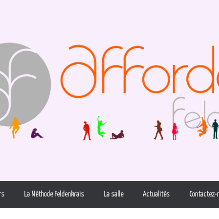
rs
La Méthode Feldenkrais
La salle
Actualités
Contactez-n