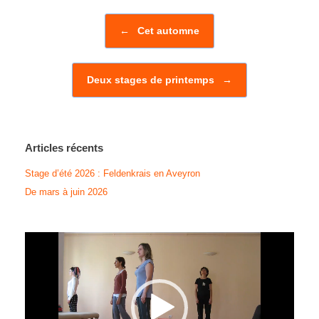
Post navigation
←
Cet automne
Deux stages de printemps
→
Articles récents
Stage d’été 2026 : Feldenkrais en Aveyron
De mars à juin 2026
Lecteur
vidéo