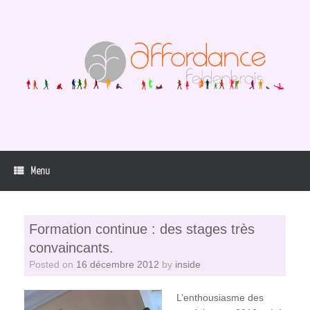
Skip
to
content
Menu
Formation continue : des stages très
convaincants.
Posted on
16 décembre 2012
by
inside
L’enthousiasme des