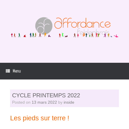
Skip
to
content
Menu
CYCLE PRINTEMPS 2022
Posted on
13 mars 2022
by
inside
Les pieds sur terre !