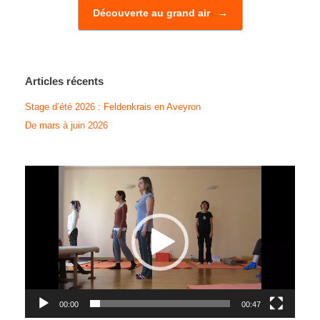
Découverte au grand air
→
Articles récents
Stage d’été 2026 : Feldenkrais en Aveyron
De mars à juin 2026
Lecteur
vidéo
00:00
00:47