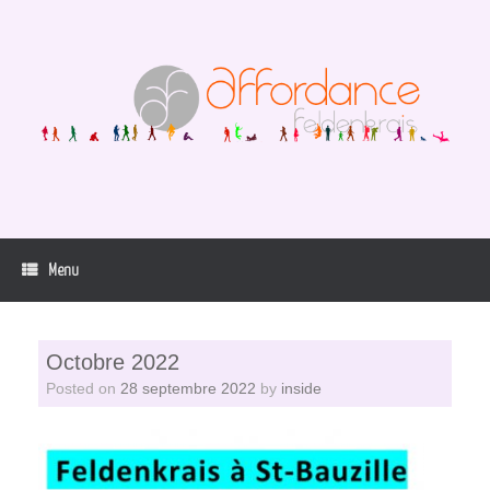
Skip
to
content
Menu
Octobre 2022
Posted on
28 septembre 2022
by
inside