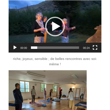
Lecteur
vidéo
00:00
00:24
riche, joyeux, sensible ; de belles rencontres avec soi-
même !