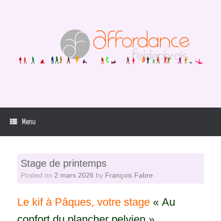
Skip
to
content
Menu
Stage de printemps
Posted on
2 mars 2026
by
François Fabre
Le kif à Pâques, votre stage
« Au
confort du plancher pelvien »