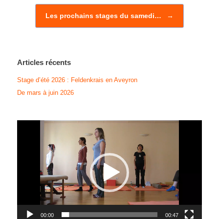
Les prochains stages du samedi…
→
Articles récents
Stage d’été 2026 : Feldenkrais en Aveyron
De mars à juin 2026
Lecteur
vidéo
00:00
00:47