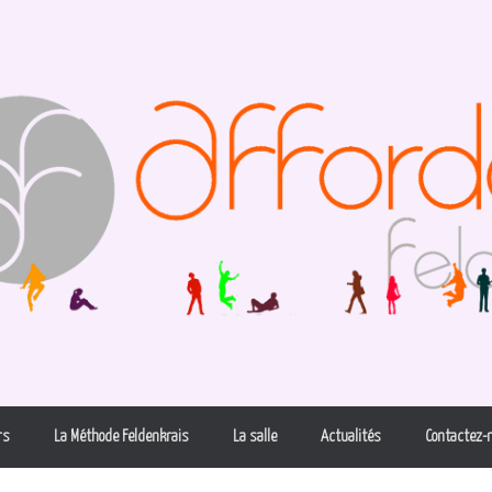
rs
La Méthode Feldenkrais
La salle
Actualités
Contactez-n