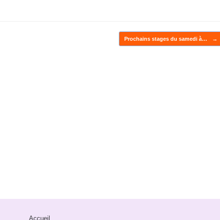
Prochains stages du samedi à…
→
Accueil