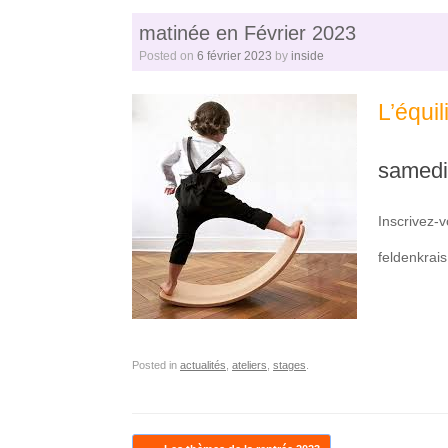
matinée en Février 2023
Posted on
6 février 2023
by
inside
L’équil
samedi 
Inscrivez-
feldenkrai
Posted in
actualités
,
ateliers
,
stages
.
Post navigation