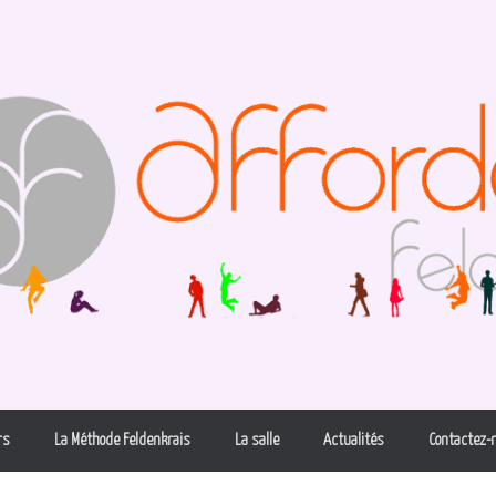
rs
La Méthode Feldenkrais
La salle
Actualités
Contactez-n