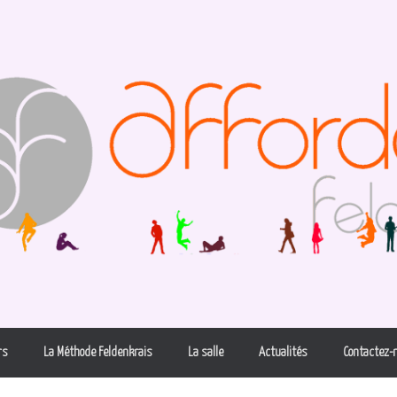
rs
La Méthode Feldenkrais
La salle
Actualités
Contactez-n