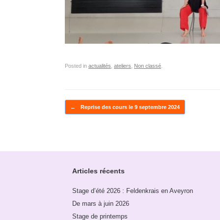
Posted in
actualités
,
ateliers
,
Non classé
.
Post navigation
←
Reprise des cours le 9 septembre 2024
Articles récents
Stage d’été 2026 : Feldenkrais en Aveyron
De mars à juin 2026
Stage de printemps