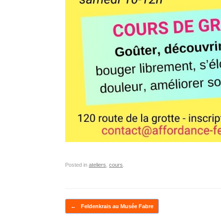
Posted in
ateliers
,
cours
.
Post navigation
←
Feldenkrais au Musée Fabre