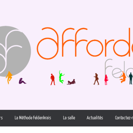
rs
La Méthode Feldenkrais
La salle
Actualités
Contactez-n