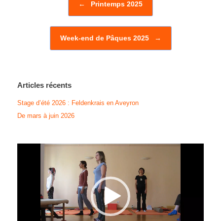
←
Printemps 2025
Week-end de Pâques 2025
→
Articles récents
Stage d’été 2026 : Feldenkrais en Aveyron
De mars à juin 2026
Lecteur
vidéo