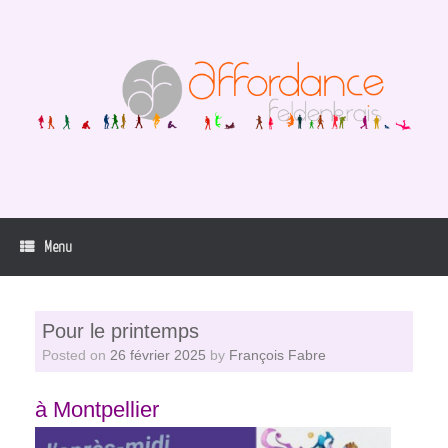
Skip
to
content
Menu
Pour le printemps
Posted on
26 février 2025
by
François Fabre
à Montpellier