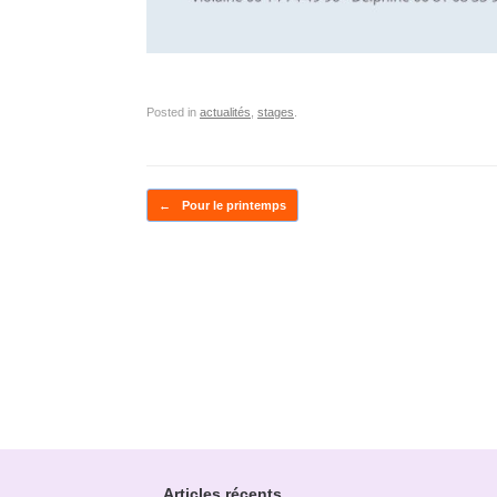
Posted in
actualités
,
stages
.
Post navigation
←
Pour le printemps
Articles récents