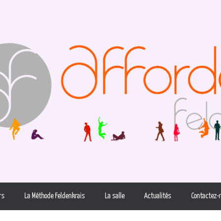
rs
La Méthode Feldenkrais
La salle
Actualités
Contactez-n