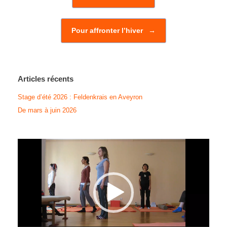
Pour affronter l’hiver
→
Articles récents
Stage d’été 2026 : Feldenkrais en Aveyron
De mars à juin 2026
Lecteur
vidéo