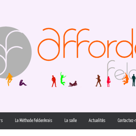
rs
La Méthode Feldenkrais
La salle
Actualités
Contactez-n